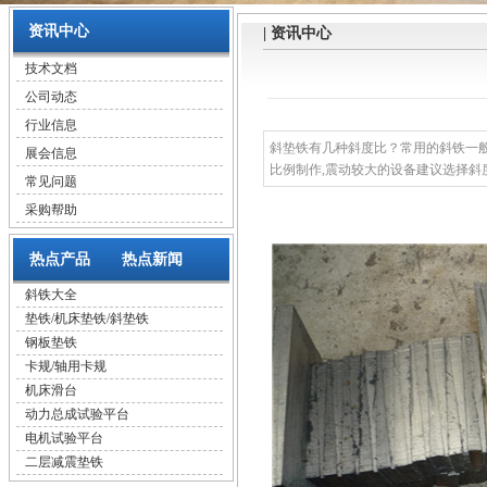
资讯中心
| 资讯中心
技术文档
公司动态
行业信息
斜垫铁有几种斜度比？常用的斜铁一般有以下
展会信息
比例制作,震动较大的设备建议选择
常见问题
采购帮助
热点产品
热点新闻
斜铁大全
垫铁/机床垫铁/斜垫铁
钢板垫铁
卡规/轴用卡规
机床滑台
动力总成试验平台
电机试验平台
二层减震垫铁