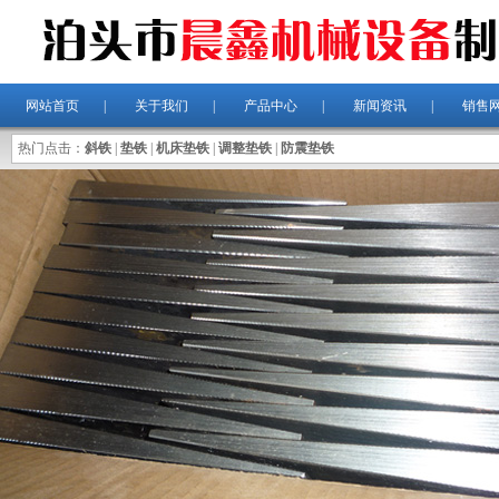
网站首页
|
关于我们
|
产品中心
|
新闻资讯
|
销售
热门点击：
斜铁
|
垫铁
|
机床垫铁
|
调整垫铁
|
防震垫铁